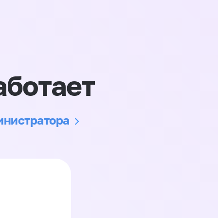
аботает
министратора