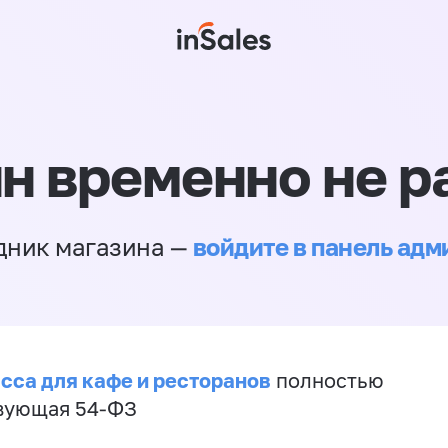
н временно не р
войдите в панель ад
дник магазина —
сса для кафе и ресторанов
полностью
вующая 54-ФЗ