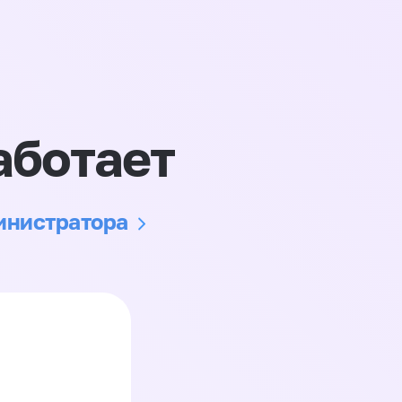
аботает
министратора