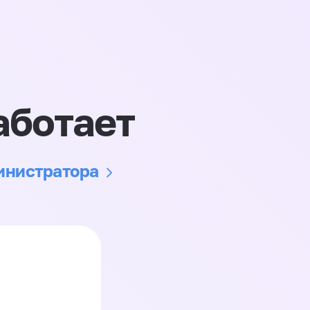
аботает
министратора