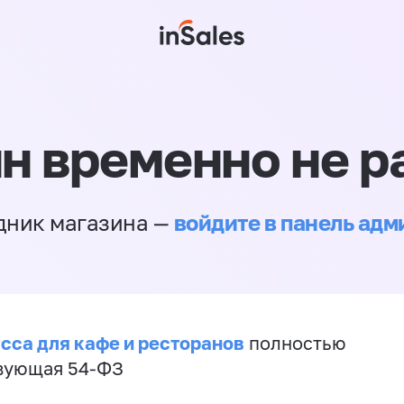
н временно не р
войдите в панель ад
дник магазина —
сса для кафе и ресторанов
полностью
вующая 54-ФЗ