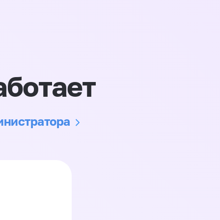
аботает
министратора