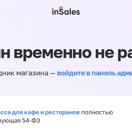
н временно не р
войдите в панель ад
дник магазина —
сса для кафе и ресторанов
полностью
вующая 54-ФЗ