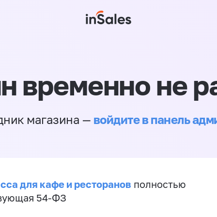
н временно не р
войдите в панель ад
дник магазина —
сса для кафе и ресторанов
полностью
вующая 54-ФЗ