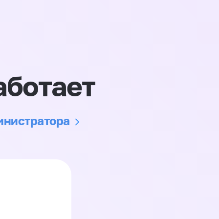
аботает
министратора