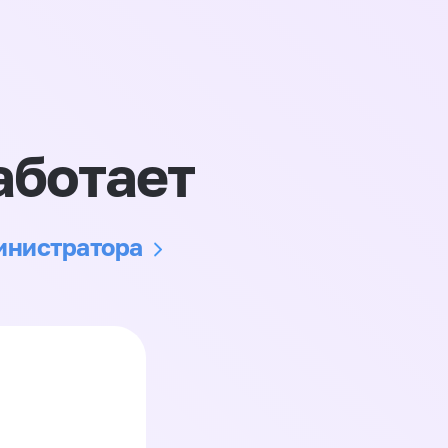
аботает
министратора