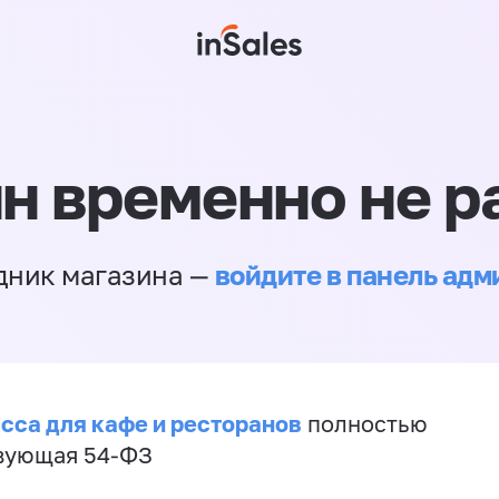
н временно не р
войдите в панель ад
дник магазина —
сса для кафе и ресторанов
полностью
вующая 54-ФЗ