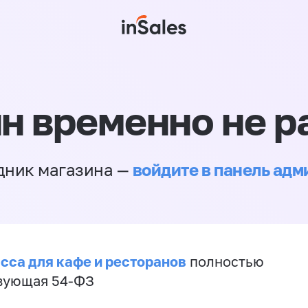
н временно не р
войдите в панель ад
дник магазина —
сса для кафе и ресторанов
полностью
вующая 54-ФЗ