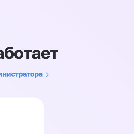
аботает
министратора