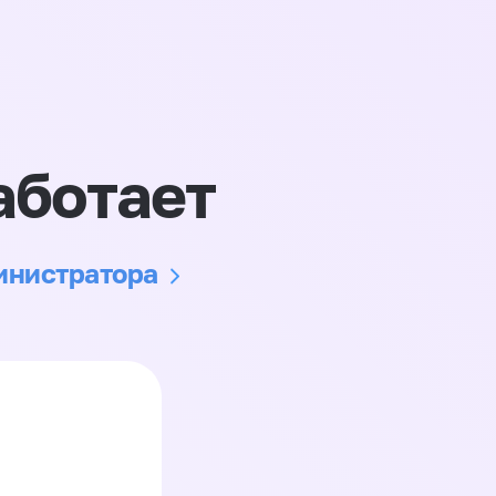
аботает
министратора