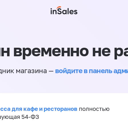
н временно не р
войдите в панель ад
дник магазина —
сса для кафе и ресторанов
полностью
вующая 54-ФЗ