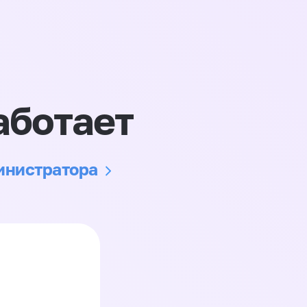
аботает
министратора