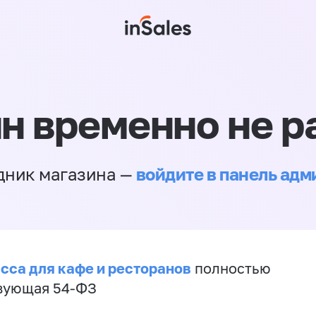
н временно не р
войдите в панель ад
дник магазина —
сса для кафе и ресторанов
полностью
вующая 54-ФЗ