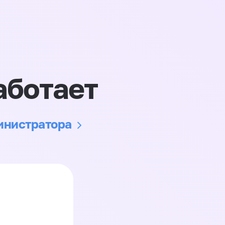
аботает
министратора