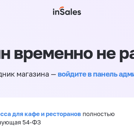
н временно не р
войдите в панель ад
дник магазина —
сса для кафе и ресторанов
полностью
вующая 54-ФЗ