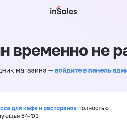
н временно не р
войдите в панель ад
дник магазина —
сса для кафе и ресторанов
полностью
вующая 54-ФЗ