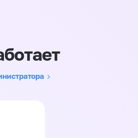
аботает
министратора