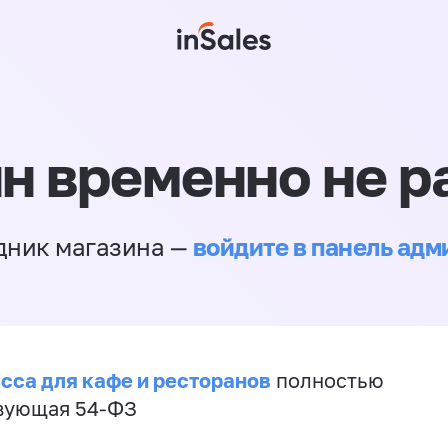
н временно не р
войдите в панель ад
дник магазина —
сса для кафе и ресторанов
полностью
вующая 54-ФЗ