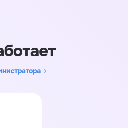
аботает
министратора