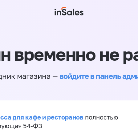
н временно не р
войдите в панель ад
дник магазина —
сса для кафе и ресторанов
полностью
вующая 54-ФЗ