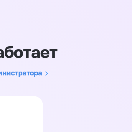
аботает
министратора