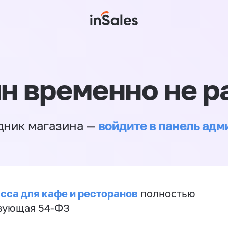
н временно не р
войдите в панель ад
дник магазина —
сса для кафе и ресторанов
полностью
вующая 54-ФЗ