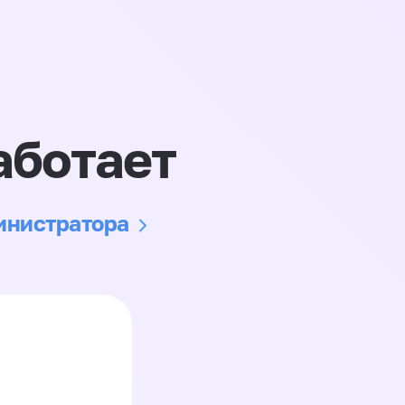
аботает
министратора