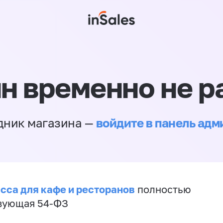
н временно не р
войдите в панель ад
дник магазина —
сса для кафе и ресторанов
полностью
вующая 54-ФЗ