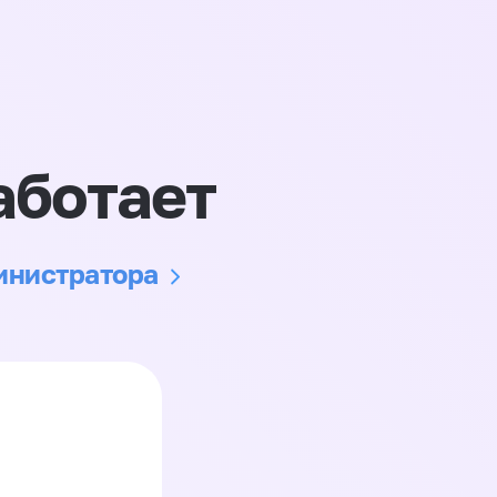
аботает
министратора