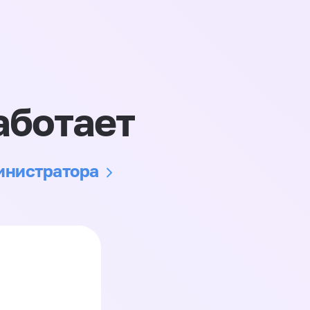
аботает
министратора