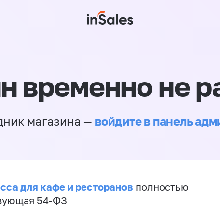
н временно не р
войдите в панель ад
дник магазина —
сса для кафе и ресторанов
полностью
вующая 54-ФЗ