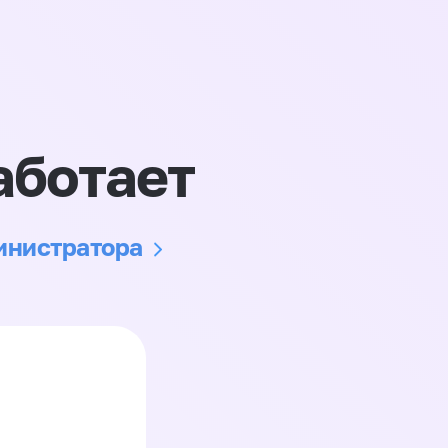
аботает
министратора