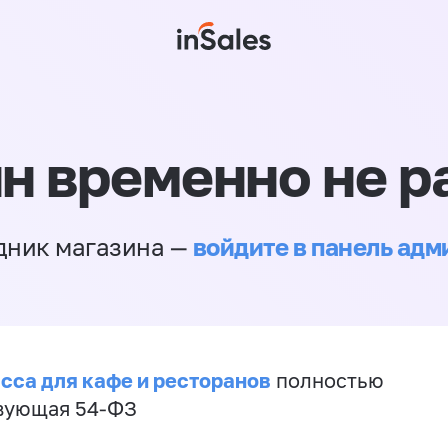
н временно не р
войдите в панель ад
дник магазина —
сса для кафе и ресторанов
полностью
вующая 54-ФЗ