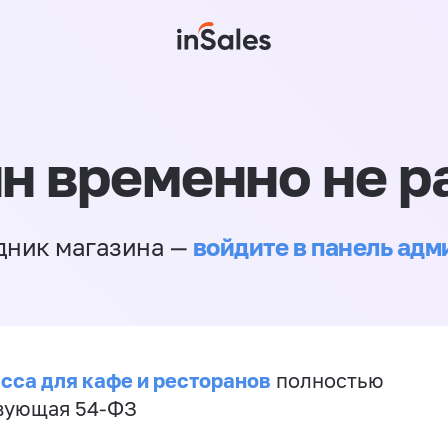
н временно не р
войдите в панель ад
дник магазина —
сса для кафе и ресторанов
полностью
вующая 54-ФЗ