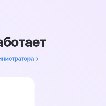
аботает
министратора