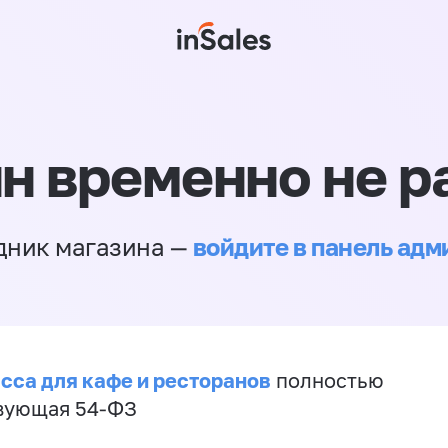
н временно не р
войдите в панель ад
дник магазина —
сса для кафе и ресторанов
полностью
вующая 54-ФЗ