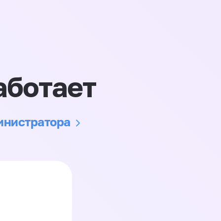
аботает
министратора